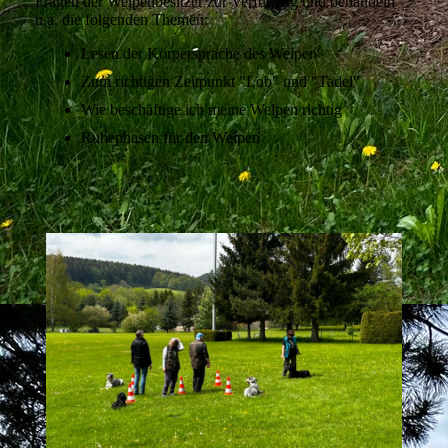
Fragen der Welpenbesitzer zur Verfügung und behandeln
u.a. die folgenden Themen:
Lesen der Körpersprache des Welpen
Zum richtigen Zeitpunkt "Lob" und "Tadel"
Wie beschäftige ich meine Welpen richtig
Ruhephasen für den Welpen