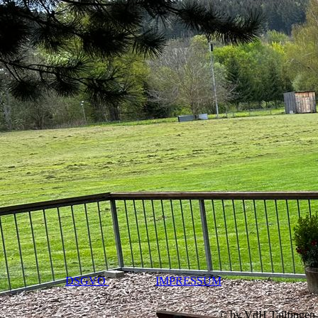
DSGVO
IMPRESSUM
© by VdH Tailfingen