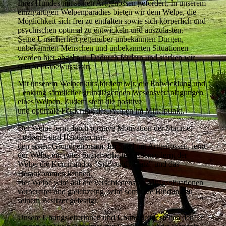
Ihres Hundes mit seinen Artgenossen gefördert. In unserem
einzigartigen Welpenparadies bieten wir dem Welpe, die
Möglichkeit sich frei zu entfalten sowie sich körperlich und
psychischen optimal zu entwickeln und auszulasten.
Seine Unsicherheit gegenüber unbekannten Dingen,
unbekannten Menschen und unbekannten Situationen
werden hier abgebaut. Dadurch fördern und stärken wir
sein Selbstbewusstsein.
Mit unserem Welpenkurs fördern wir, die Entwicklung und
Lenkung sämtlicher grundlegenden Wesensveranlagungen
eines Welpen. Zudem steht die positive
und optimale Förderung des Welpen im Mittelpunkt.
Der Welpe lernt durch positive Motivation der Stimme,
Leckerlis und Handzeichen
den ersten Grundgehorsam. Im Spiel mit Artgenossen, lernt
der Welpe ein gutes Sozialverhalten. Ebenso lernt der
Welpe die Kommandos "Sitz" und "Platz" und das
Herankommen kennen.
Der Welpe wird auf die verschiedensten Alltagssituationen
vorbereitet und gleichzeitig, wird somit die Bindung zu
seinem Besitzer gefestigt.
Unsere Übungsleiterinnen und Übungsleiter stehen den