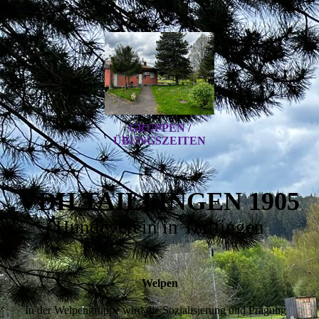
GRUPPEN /
ÜBUNGSZEITEN
VDH TAILFINGEN 1905
Hundeverein in Tailfingen
Welpen
In der Welpengruppe wird die Sozialisierung und Prägung